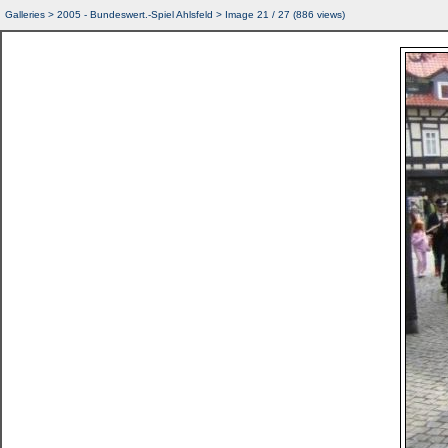
Galleries
>
2005 - Bundeswert.-Spiel Ahlsfeld
> Image
21
/ 27 (
886
views)