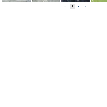
<
1
2
>