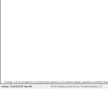
Consejo: Con la navegación en miniatura que aparece en la esquina superior izquierda es posible saltar 
Visitas: Total:61035 Hoy:68
Photo Gallery powered by TinyWebGallery 1.9