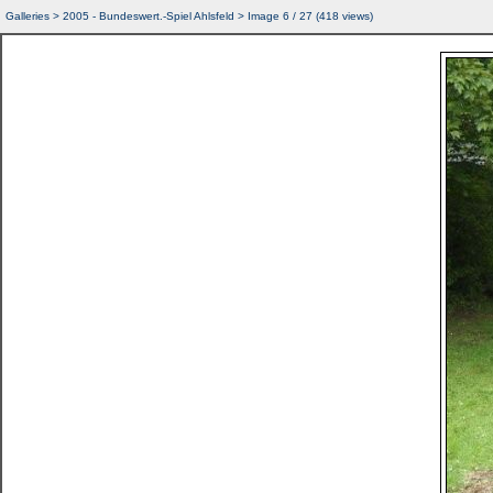
Galleries
>
2005 - Bundeswert.-Spiel Ahlsfeld
> Image
6
/ 27 (
418
views)