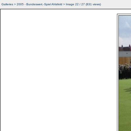
Galleries
>
2005 - Bundeswert.-Spiel Ahlsfeld
> Image
22
/ 27 (
831
views)